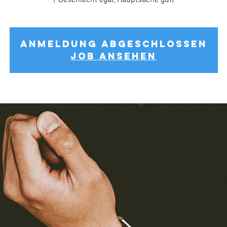
(*Geschlecht egal, Hauptsache gut)
Anmeldung abgeschlossen
Job ansehen