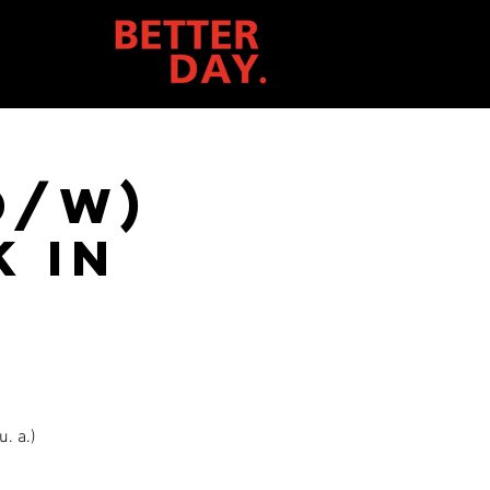
d/w)
 in
. a.)