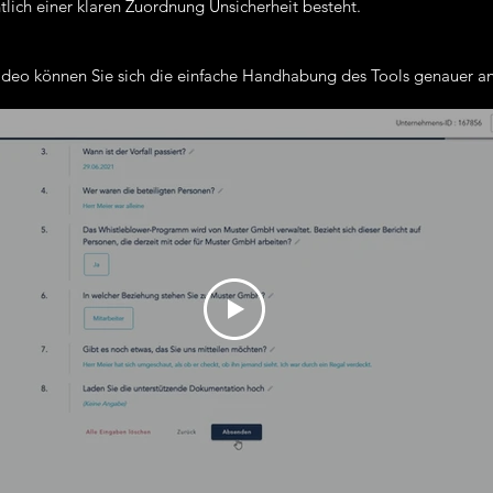
tlich einer klaren Zuordnung Unsicherheit besteht.
ideo können Sie sich die einfache Handhabung des Tools genauer a