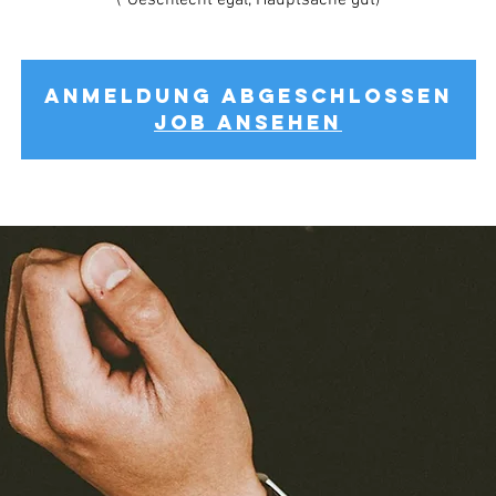
(*Geschlecht egal, Hauptsache gut)
Anmeldung abgeschlossen
Job ansehen