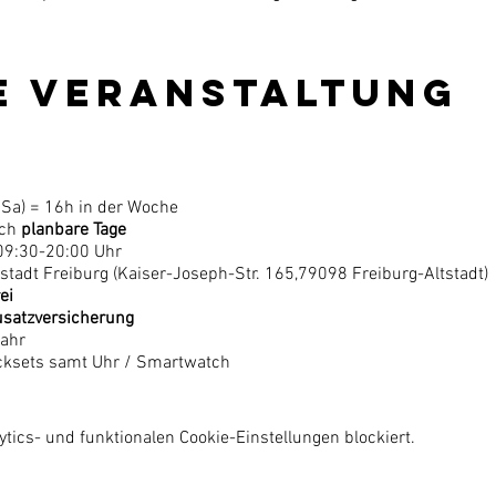
e Veranstaltung
n
, Sa) = 16h in der Woche
rch
planbare Tage
09:30-20:00 Uhr
tadt Freiburg (Kaiser-Joseph-Str. 165,79098 Freiburg-Altstadt)
ei
satzversicherung
Jahr
cksets samt Uhr / Smartwatch
ngen
ics- und funktionalen Cookie-Einstellungen blockiert.
ucksweise ist!