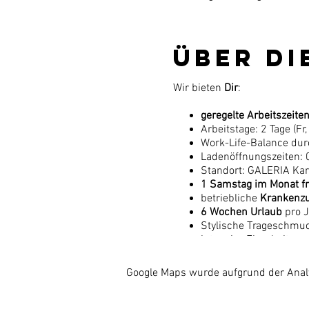
Über di
Wir bieten
Dir
:
geregelte Arbeitszeite
Arbeitstage: 2 Tage (Fr
Work-Life-Balance du
Ladenöffnungszeiten: 
Standort: GALERIA Kars
1 Samstag im Monat fr
betriebliche
Krankenzu
6 Wochen Urlaub
pro 
Stylische Trageschmu
intensive Einarbeitung
umfangreiche Schulu
Google Maps wurde aufgrund der Analyt
Du passt
zu uns
, wenn:
„Lifestyle“
Deine Ausdr