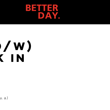
d/w)
 in
. a.)