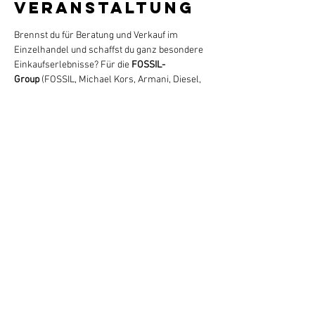
Veranstaltung
Brennst du für Beratung und Verkauf im 
Einzelhandel und schaffst du ganz besondere 
Einkaufserlebnisse? Für die 
FOSSIL-
Group
 (FOSSIL, Michael Kors, Armani, Diesel, 
Skagen, u.a.) suchen wir für den Standort 
München ab sofort einen Verkäufer oder eine 
Verkäuferin 
 (
Geschlecht egal, Hauptsache gut) 
Wir bieten 
Dir
:
geregelte Arbeitszeiten
Arbeitstage: 5 Tage (Di, Mi, Do, Fr, Sa) = 40h 
in der Woche
Work-Life-Balance durch 
planbare Tage
Ladenöffnungszeiten: 10:00 - 20:00 Uhr
Mehr anzeigen